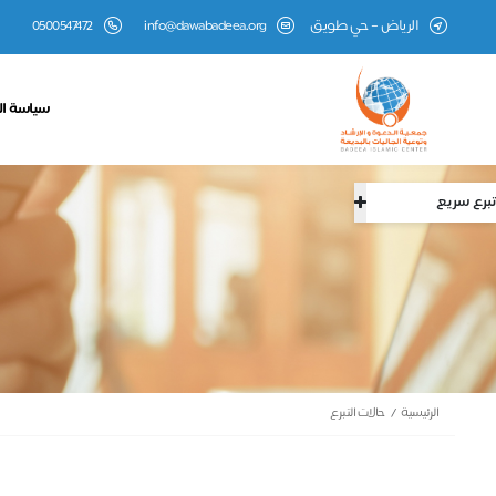
الرياض – حي طويق
info@dawabadeea.org
0500547472
سياسة ا
تبرع سريع
الرئيسية
حالات التبرع