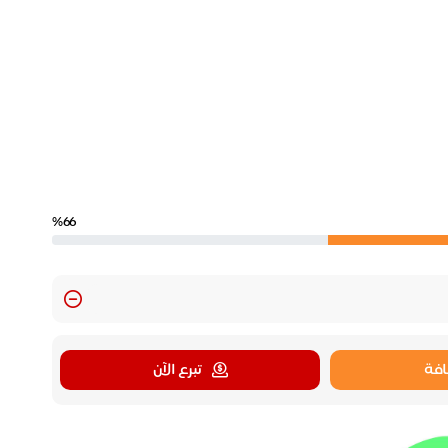
%66
فة
تبرع الآن