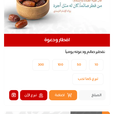
افطار ودعوة
تفطير صائم ودعوته يومياً
300
100
50
10
تبرع كما تحب
اضافة
تبرع الآن