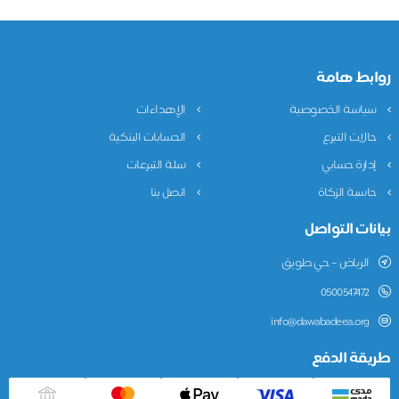
ابط هامة
ياسة الخصوصية
الإهداءات
الات التبرع
الحسابات البنكية
دارة حسابي
سلة التبرعات
اسبة الزكاة
اتصل بنا
نات التواصل
الرياض – حي طويق
0500547472
info@dawabadeea.org
يقة الدفع